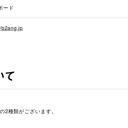
ボード
//b2ang.jp
いて
の2種類がございます。