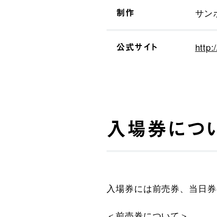
制作
サン
公式サイト
http:
入場券につ
入場券には前売券、当日券
＜前売券について＞