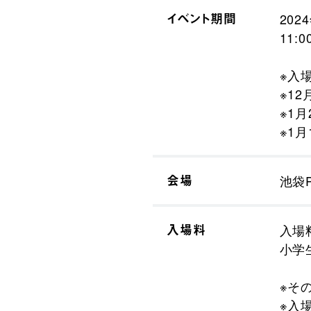
イベント期間
202
11:0
※入
※1
※1
※1
会場
池袋P
入場料
入場
小学
※そ
※入