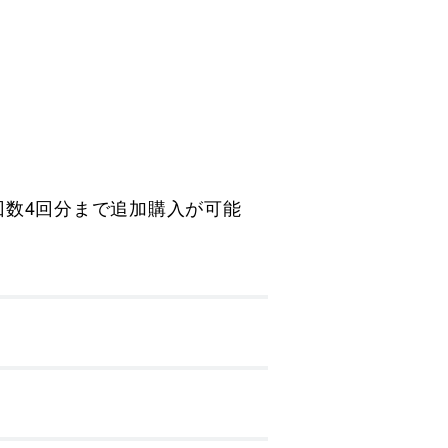
）
）
回数4回分まで追加購入が可能
。