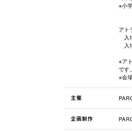
※小
アト
入場
入場
※ア
です
※会
主催
PAR
企画制作
PA