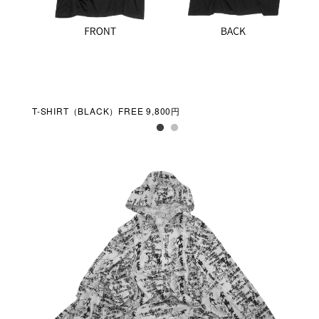
T-SHIRT（BLACK）FREE 9,800円
T-S