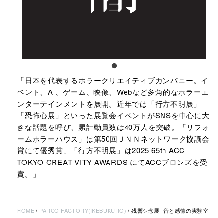
「日本を代表するホラークリエイティブカンパニー。イ
ベント、AI、ゲーム、映像、Webなど多角的なホラーエ
ンターテインメントを展開。近年では「行方不明展」
「恐怖心展」といった展覧会イベントがSNSを中心に大
きな話題を呼び、累計動員数は40万人を突破。「リフォ
ームホラーハウス」は第50回ＪＮＮネットワーク協議会
賞にて優秀賞、「行方不明展」は2025 65th ACC
TOKYO CREATIVITY AWARDS にてACCブロンズを受
賞。」
HOME
PARCO FACTORY(IKEBUKURO)
残響シ念展 -⾳と感情の実験室-