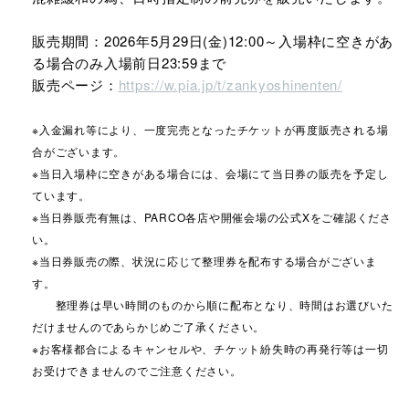
販売期間：2026年5月29日(金)12:00～入場枠に空きがあ
る場合のみ入場前日23:59まで
販売ページ：
https://w.pia.jp/t/zankyoshinenten/
※入金漏れ等により、一度完売となったチケットが再度販売される場
合がございます。
※当日入場枠に空きがある場合には、会場にて当日券の販売を予定し
ています。
※当日券販売有無は、PARCO各店や開催会場の公式Xをご確認くださ
い。
※当日券販売の際、状況に応じて整理券を配布する場合がございま
す。
整理券は早い時間のものから順に配布となり、時間はお選びいた
だけませんのであらかじめご了承ください。
※お客様都合によるキャンセルや、チケット紛失時の再発行等は一切
お受けできませんのでご注意ください。