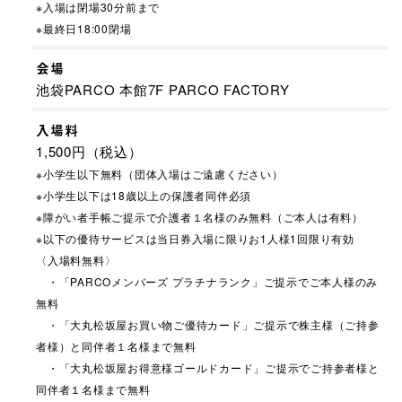
※入場は閉場30分前まで
※最終日18:00閉場
会場
池袋PARCO 本館7F PARCO FACTORY
入場料
1,500円（税込）
※小学生以下無料（団体入場はご遠慮ください）
※小学生以下は18歳以上の保護者同伴必須
※障がい者手帳ご提示で介護者１名様のみ無料（ご本人は有料）
※以下の優待サービスは当日券入場に限りお1人様1回限り有効
〈入場料無料〉
・「PARCOメンバーズ プラチナランク」ご提示でご本人様のみ
無料
・「大丸松坂屋お買い物ご優待カード」ご提示で株主様（ご持参
者様）と同伴者１名様まで無料
・「大丸松坂屋お得意様ゴールドカード」ご提示でご持参者様と
同伴者１名様まで無料