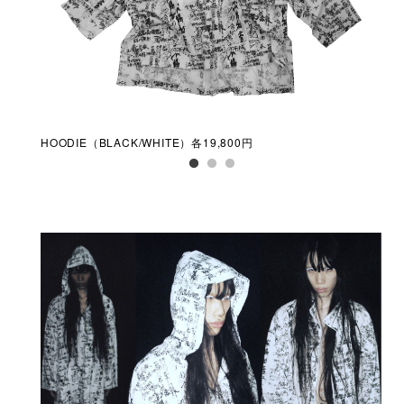
HOODIE（BLACK/WHITE）各19,800円
JA