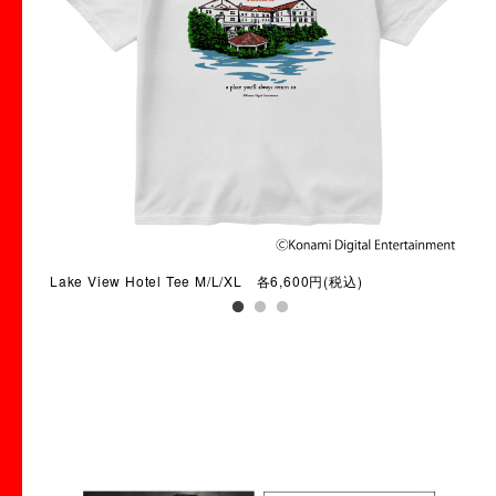
Lake View Hotel Tee M/L/XL 各6,600円(税込)
ギル