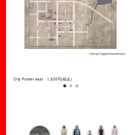
City Poster east 1,320円(税込)
Cit