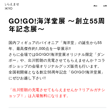
せてもらえませ
【同時開催
TOKYO
んか？リアル
GO!GO!海洋堂展 〜創立55周
年記念展〜
URLをコピーする
国内フィギュアのパイオニア「海洋堂」の誕生から55
年、最高傑作約1,000点を一挙展示!!
さらに会場ではGO!GO!海洋堂展オリジナル限定「ダン
ボー」や、出川哲朗の充電させてもらえませんか？コラ
ボショップの会場オリジナルグッズ販売も行います。
全国初開催となる創立55周年記念「GO!GO!海洋堂展」
にぜひお越し下さい!!
「出川哲朗の充電させてもらえませんか？リアルガチシ
ョップ！」は入場無料になります。