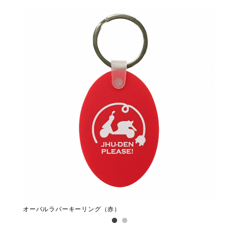
オーバルラバーキーリング（赤）
オ