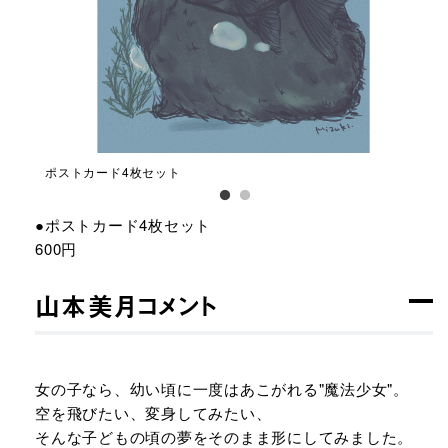
ポストカード4枚セット
ポス
●ポストカード4枚セット
600円
⼭本美⽉コメント
⼥の⼦なら、幼い頃に⼀度はあこがれる"魔法少⼥"。
空を⾶びたい、変⾝してみたい、
そんな⼦どもの頃の夢をそのまま形にしてみました。