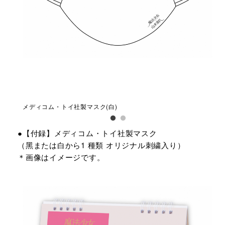
メディコム・トイ社製マスク(白)
メデ
●【付録】メディコム・トイ社製マスク
（⿊または⽩から1 種類 オリジナル刺繍⼊り）
＊画像はイメージです。