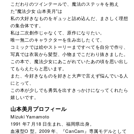
こだわりのツインテールで、魔法のステッキを抱え
た"魔法少⼥ ⼭本美⽉"は
私の⼤好きなものをギュッと詰め込んだ、まさしく理想
の集合体です。
私は⼆次創作じゃなくて、原作になりたい。
唯⼀無⼆のキャラクターを⽣み出したくて、
コミックでは絵やストーリーまですべてを⾃分で作り、
写真では⾐装から髪型、⼩物までこだわり抜きました。
この本で、魔法少⼥にあこがれていたあの頃を思い出し
てもらえたらと思います。
また、今好きなものを好きと⼤声で⾔えず悩んでいる⼈
にとって、
この本が少しでも勇気を出すきっかけになってくれたら
嬉しいです。
⼭本美⽉プロフィール
Mizuki Yamamoto
1991 年7 ⽉18 ⽇⽣まれ、福岡県出⾝。
⾎液型O 型。2009 年、『CanCam』専属モデルとして