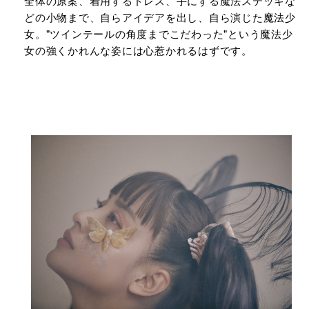
全体の原案、着⽤するドレス、⼿にする魔法ステッキな
どの⼩物まで、⾃らアイデアを出し、⾃ら演じた魔法少
⼥。"ツインテールの⾓度までこだわった"という魔法少
⼥の強くかれんな姿には⼼惹かれるはずです。