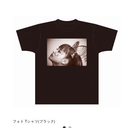
フォト Tシャツ(ブラック)
フォ