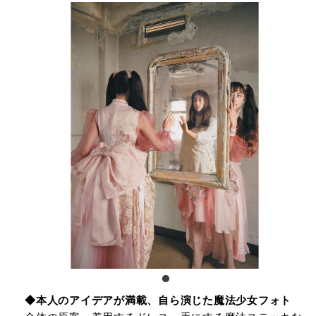
◆本⼈のアイデアが満載、⾃ら演じた魔法少⼥フォト