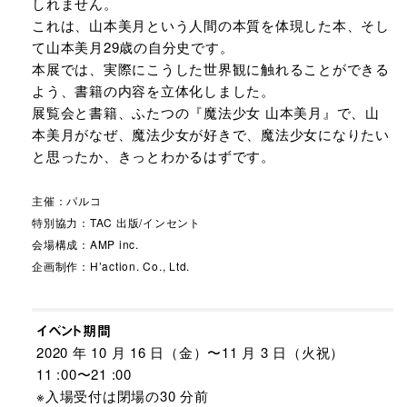
しれません。
これは、山本美月という人間の本質を体現した本、そし
て山本美月29歳の自分史です。
本展では、実際にこうした世界観に触れることができる
よう、書籍の内容を立体化しました。
展覧会と書籍、ふたつの『魔法少女 山本美月』で、山
本美月がなぜ、魔法少女が好きで、魔法少女になりたい
と思ったか、きっとわかるはずです。
主催：パルコ
特別協⼒：TAC 出版/インセント
会場構成：AMP inc.
企画制作：Hʼaction. Co., Ltd.
イベント期間
2020 年 10 ⽉ 16 ⽇（⾦）〜11 ⽉ 3 ⽇（⽕祝）
11 :00〜21 :00
※⼊場受付は閉場の30 分前