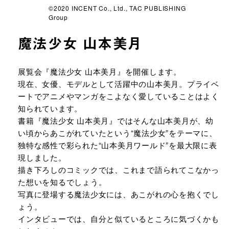
©2020 INCENT Co., Ltd., TAC PUBLISHING
Group
魔法少⼥ ⼭本美⽉
URLをコピーする
展覧会『魔法少女 山本美月』を開催します。
現在、女優、モデルとして活躍中の山本美月。プライベ
ートでアニメやマンガをこよなく愛していることはよく
知られています。
書籍『魔法少女 山本美月』ではそんな山本美月が、幼
い頃からあこがれていたという“魔法少女”をテーマに、
独特な感性で彩られた“山本美月ワールド”を最大限に表
現しました。
描き下ろしのコミックでは、これまで語られてこなかっ
た想いを知るでしょう。
写真に登場する魔法少女には、あこがれの心を抱くでし
ょう。
インタビューでは、自分と似ているところに気づくかも