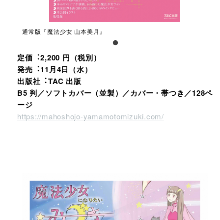
通常版『魔法少⼥ ⼭本美⽉』
定価︓2,200 円（税別）
発売︓11⽉4⽇（⽔）
出版社︓TAC 出版
B5 判／ソフトカバー（並製）／カバー・帯つき／128ペ
ージ
https://mahoshojo-yamamotomizuki.com/