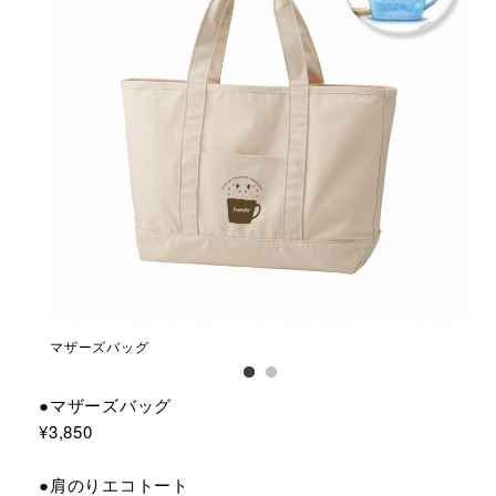
マザーズバッグ
肩
●マザーズバッグ
¥3,850
●肩のりエコトート