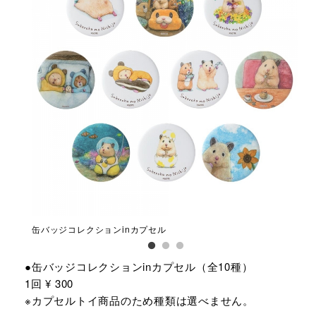
缶バッジコレクションinカプセル
3個
●缶バッジコレクションinカプセル（全10種）
1回 ¥ 300
※カプセルトイ商品のため種類は選べません。