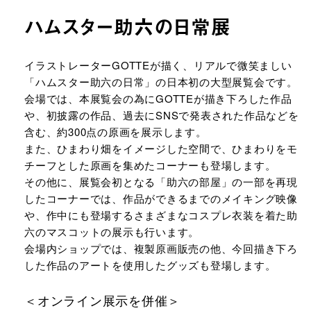
ハムスター助六の日常展
URLをコピーする
イラストレーターGOTTEが描く、リアルで微笑ましい
「ハムスター助六の日常」の日本初の大型展覧会です。
会場では、本展覧会の為にGOTTEが描き下ろした作品
や、初披露の作品、過去にSNSで発表された作品などを
含む、約300点の原画を展示します。
また、ひまわり畑をイメージした空間で、ひまわりをモ
チーフとした原画を集めたコーナーも登場します。
その他に、展覧会初となる「助六の部屋」の一部を再現
したコーナーでは、作品ができるまでのメイキング映像
や、作中にも登場するさまざまなコスプレ衣装を着た助
六のマスコットの展示も行います。
会場内ショップでは、複製原画販売の他、今回描き下ろ
した作品のアートを使用したグッズも登場します。
＜オンライン展示を併催＞