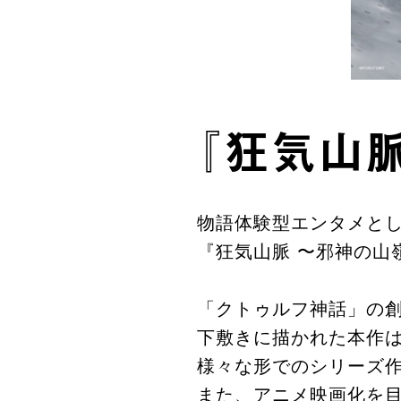
『狂気山
物語体験型エンタメとし
『狂気山脈 〜邪神の山
「クトゥルフ神話」の創
下敷きに描かれた本作は
様々な形でのシリーズ
また、アニメ映画化を目