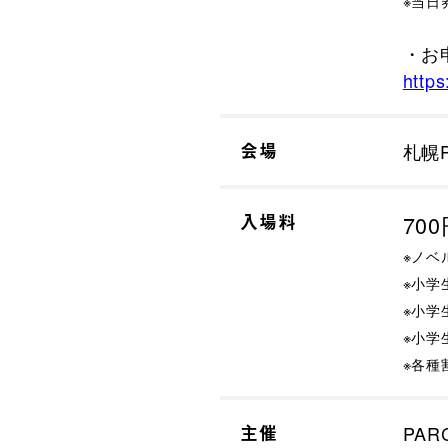
※当日
・
https
会場
札幌P
入場料
70
※ノ
※小
※小学
※小学
※各種
主催
PAR