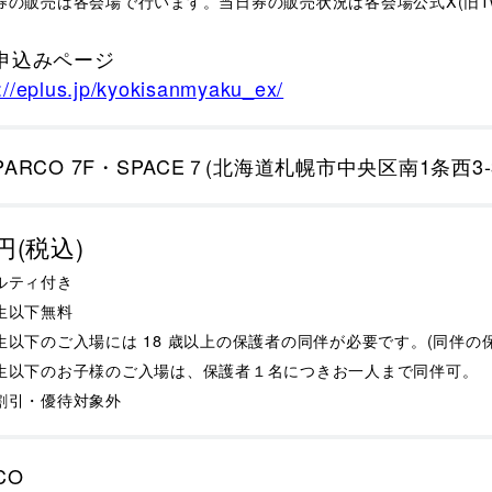
券の販売は各会場で行います。当日券の販売状況は各会場公式X(旧Twi
お申込みページ
://eplus.jp/kyokisanmyaku_ex/
ARCO 7F・SPACE７(北海道札幌市中央区南1条西3-
0円(税込)
ベルティ付き
学生以下無料
生以下のご入場には 18 歳以上の保護者の同伴が必要です。(同伴の
生以下のお子様のご入場は、保護者１名につきお一人まで同伴可。
割引・優待対象外
CO