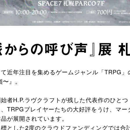
脈からの呼び声』展 
て近年注目を集めるゲームジャンル「TRPG」
嶺〜』。
始者H.P.ラヴクラフトが残した代表作のひと
、TRPGプレイヤーたちの大好評をうけ、マー
作品が展開されています。
標とした2度のクラウドファンディングでは合