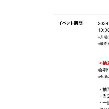
イベント期間
202
10:0
※入場
※最終
＜抽
会期
※会場
・抽選
・当選
・一