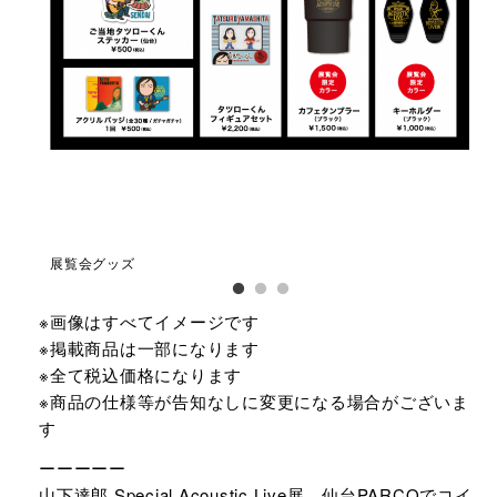
展覧会グッズ
長
※画像はすべてイメージです
※掲載商品は一部になります
※全て税込価格になります
※商品の仕様等が告知なしに変更になる場合がございま
す
ーーーーー
山下達郎 Special Acoustic Live展 仙台PARCOでコイ