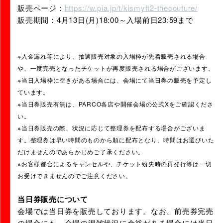
販売ページ：
https://w.pia.jp/t/kismyft2-thecouture/
販売期間：4月13日(月)18:00～入場前日23:59まで
※入金漏れ等により、抽選販売対象の入場枠が先着販売される場合
や、一度完売となったチケットが再度販売される場合がございます。
※当日入場枠に空きがある場合には、会場にて当日券の販売を予定し
ています。
※当日券販売有無は、PARCO各店や開催会場の公式Xをご確認くださ
い。
※当日券販売の際、状況に応じて整理券を配布する場合がございま
す。整理券は早い時間のものから順に配布となり、時間はお選びいた
だけませんのであらかじめご了承ください。
※お客様都合によるキャンセルや、チケット紛失時の再発行等は一切
お受けできませんのでご注意ください。
当日券販売について
会場では当日券を販売しております。なお、前売券完売
の場合にも、会場の混雑状況に余裕がある場合には当日