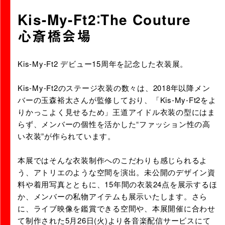
Kis-My-Ft2：The Couture
心斎橋会場
URLをコピーする
Kis-My-Ft2 デビュー15周年を記念した衣装展。
Kis-My-Ft2のステージ衣装の数々は、2018年以降メン
バーの玉森裕太さんが監修しており、「Kis-My-Ft2をよ
りかっこよく見せるため」王道アイドル衣装の型にはま
らず、メンバーの個性を活かした“ファッション性の高
い衣装”が作られています。
本展ではそんな衣装制作へのこだわりも感じられるよ
う、アトリエのような空間を演出。未公開のデザイン資
料や着用写真とともに、15年間の衣装24点を展示するほ
か、メンバーの私物アイテムも展示いたします。さら
に、ライブ映像を鑑賞できる空間や、本展開催に合わせ
て制作された5月26日(火)より各音楽配信サービスにて