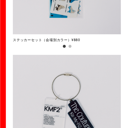
ステッカーセット（会場別カラー）¥880
会場