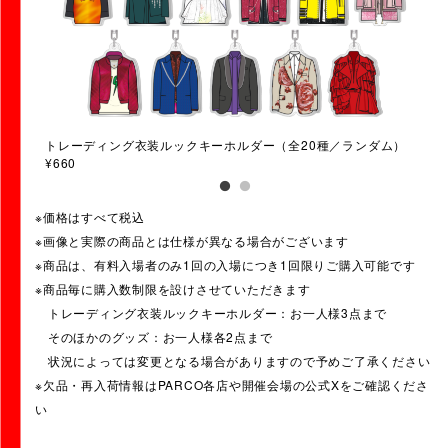
00
トレーディング衣装ルックキーホルダー（全20種／ランダム）
Th
¥660
※価格はすべて税込
※画像と実際の商品とは仕様が異なる場合がございます
※商品は、有料入場者のみ1回の入場につき1回限りご購入可能です
※商品毎に購入数制限を設けさせていただきます
トレーディング衣装ルックキーホルダー：お一人様3点まで
そのほかのグッズ：お一人様各2点まで
状況によっては変更となる場合がありますので予めご了承ください
※欠品・再入荷情報はPARCO各店や開催会場の公式Xをご確認くださ
い