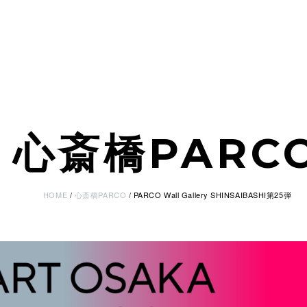
心斎橋PARC
HOME
心斎橋PARCO
PARCO Wall Gallery SHINSAIBASHI第25弾