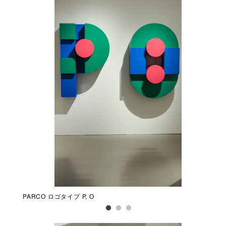
PARCO ロゴタイプ P, O
PA