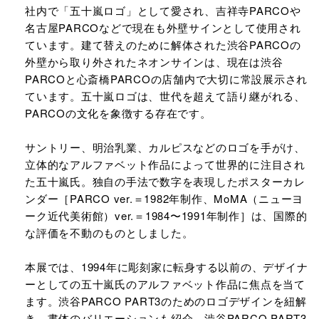
社内で「五十嵐ロゴ」として愛され、吉祥寺PARCOや
名古屋PARCOなどで現在も外壁サインとして使用され
ています。建て替えのために解体された渋谷PARCOの
外壁から取り外されたネオンサインは、現在は渋谷
PARCOと心斎橋PARCOの店舗内で大切に常設展示され
ています。五十嵐ロゴは、世代を超えて語り継がれる、
PARCOの文化を象徴する存在です。
サントリー、明治乳業、カルピスなどのロゴを手がけ、
立体的なアルファベット作品によって世界的に注目され
た五十嵐氏。独自の手法で数字を表現したポスターカレ
ンダー［PARCO ver.＝1982年制作、MoMA（ニューヨ
ーク近代美術館）ver.＝1984〜1991年制作］は、国際的
な評価を不動のものとしました。
本展では、1994年に彫刻家に転身する以前の、デザイナ
ーとしての五十嵐氏のアルファベット作品に焦点を当て
ます。渋谷PARCO PART3のためのロゴデザインを紐解
き、書体のバリエーションも紹介。渋谷PARCO PART3