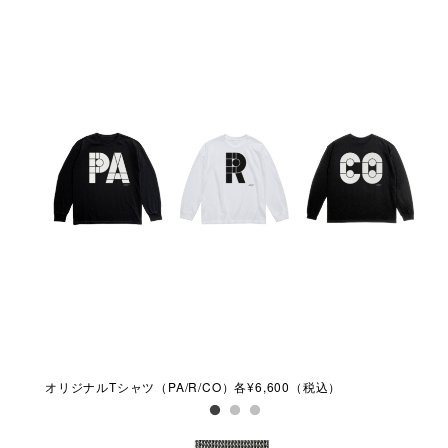
ブラッ
オリジナルTシャツ（PA/R/CO）各¥6,600（税込）
ブラ
¥8