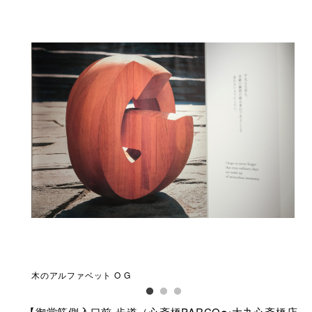
のこと
木のアルファベット O G
アル
【御堂筋側入口前 歩道（心斎橋PARCO〜大丸心斎橋店