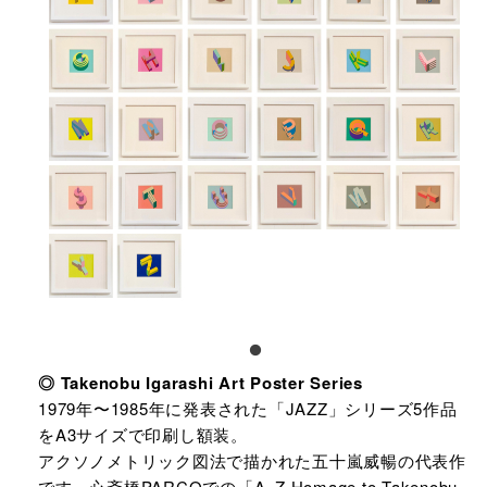
◎ Takenobu Igarashi Art Poster Series
1979年〜1985年に発表された「JAZZ」シリーズ5作品
をA3サイズで印刷し額装。
アクソノメトリック図法で描かれた五十嵐威暢の代表作
です。心斎橋PARCOでの「A–Z Homage to Takenobu