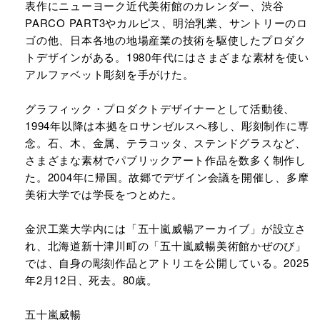
表作にニューヨーク近代美術館のカレンダー、渋谷
PARCO PART3やカルピス、明治乳業、サントリーのロ
ゴの他、日本各地の地場産業の技術を駆使したプロダク
トデザインがある。1980年代にはさまざまな素材を使い
アルファベット彫刻を手がけた。
グラフィック・プロダクトデザイナーとして活動後、
1994年以降は本拠をロサンゼルスへ移し、彫刻制作に専
念。石、木、金属、テラコッタ、ステンドグラスなど、
さまざまな素材でパブリックアート作品を数多く制作し
た。2004年に帰国。故郷でデザイン会議を開催し、多摩
美術大学では学長をつとめた。
金沢工業大学内には「五十嵐威暢アーカイブ」が設立さ
れ、北海道新十津川町の「五十嵐威暢美術館かぜのび」
では、自身の彫刻作品とアトリエを公開している。2025
年2月12日、死去。80歳。
五十嵐威暢