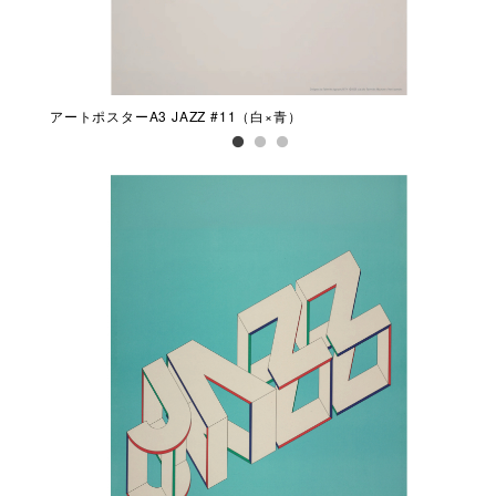
アートポスターA3 JAZZ #11（白×青）
アー