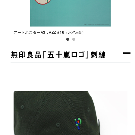
アートポスターA3 JAZZ #16（水色×白）
アー
無印良品「五十嵐ロゴ」刺繍