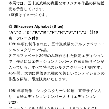
本展では、五十嵐威暢の貴重なオリジナル作品の額装販
売も予定しています。
※画像はイメージです。
◎ Silkscreen Alphabet (Blue)
“A”,“C”,“D”,“K”,“M”,“P”,“R”,“S”,“T”,“Z” 計10
点 フレーム付き
1981年頃に制作された、五十嵐威暢のアルファベット・
シルクスクリーン作品。
各アルファベット20部のみ制作された限定エディション
で、作品にはエディションナンバーと作家直筆サインが
入っている、すべて特色のシルクスクリーン印刷です。
45年間、大切に保管され極めて美しいコンディションの
作品を額装。限定販売いたします。
1981年頃制作 シルクスクリーン印刷 直筆サイン入
り 直筆エディションナンバー入り（エディション
3/20）
フレーム：アルミ製（シルバー）、UVカットアクリ