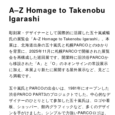
A–Z Homage to Takenobu
Igarashi
URLをコピーする
彫刻家・デザイナーとして国際的に活躍した五十嵐威暢
氏の展覧会「A–Z Homage to Takenobu Igarashi」。本
展は、北海道出身の五十嵐氏と札幌PARCOとのゆかり
を背景に、2025年11月に札幌PARCOで開催された展覧
会を再構成した巡回展です。開業時に旧渋谷PARCOか
ら移設された「A」と「O」のネオンサインの常設展示
に加え、本展より新たに展開する屋外展示など、見どこ
ろ満載です。
五十嵐氏とPARCOの出会いは、1981年にオープンした
渋谷PARCO PART3のプロジェクトでした。中心的なデ
ザイナーのひとりとして参加した五十嵐氏は、ロゴや看
板、ショッパー、館内グラフィックなど、多くのデザイ
ンを手がけました。シンプルで力強いPARCOロゴは、