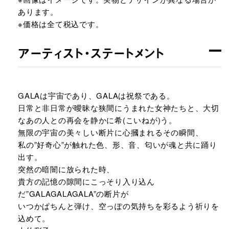
あります。
※価格は全て税込です。
アーティスト・ステートメント
GALAは宇宙であり、GALAは祝祭である。
日常と非日常が曖昧な狭間にうまれた女神たちと、大切
なあの人との再会を静かに希(こいねが)う。
無限の宇宙の美々しい断片に心摑まれるその瞬間、
私の”好奇心”が触れた色、形、音、匂いが魂と共に踊り
出す。
突然の暗闇に放られた時、
貴方の記憶の隙間にこっそり入り込ん
だ”GALAGALAGALA”の断片が
いつかぱちんと弾け、空っぽの気持ちを彩るよう祈りを
込めて。