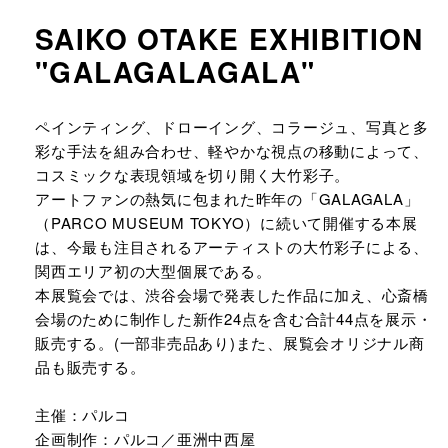
SAIKO OTAKE EXHIBITION
"GALAGALAGALA"
URLをコピーする
ペインティング、ドローイング、コラージュ、写真と多
彩な手法を組み合わせ、軽やかな視点の移動によって、
コスミックな表現領域を切り開く大竹彩子。
アートファンの熱気に包まれた昨年の「GALAGALA」
（PARCO MUSEUM TOKYO）に続いて開催する本展
は、今最も注目されるアーティストの大竹彩子による、
関西エリア初の大型個展である。
本展覧会では、渋谷会場で発表した作品に加え、心斎橋
会場のために制作した新作24点を含む合計44点を展示・
販売する。(一部非売品あり)また、展覧会オリジナル商
品も販売する。
主催：パルコ
企画制作：パルコ／亜洲中西屋