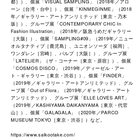
都］）、個展「VISUAL SAMPLING」（2018年／アロ
ーン［台湾・台中］）、個展「KINMEGINME」（2018
年／ギャラリー・アートアンリミテッド［東京・乃木
坂］）、グループ展「CONTEMPORARY CHIC In
Fashion Illustration」（2018年／阪急うめだギャラリー
［大阪］）、個展「SAMPLING#09」（2019年／ニュー
オルタナティブ［鹿児島］、ユニオンソーダ［福岡］、
ワンダレン［宮崎］、パルプ［大阪］）、グループ展
「L’ATELIER」（ザ・コーナー［東京・原宿］）、個展
「COSMOS DISCO」（2019年／ディーゼル・アー
ト・ギャラリー［東京・渋谷］）、個展「FINDER」
（2019年／ギャラリー・アートアンリミテッド）、グル
ープ展「Out of Flora」（2019年／ギャラリー・アート
アンリミテッド）、グループ展「ELLE LOVES ART」
（2019年／KASHIYAMA DAIKANYAMA［東京・代官
山］）、個展「GALAGALA」（2020年／PARCO
MUSEUM TOKYO［東京・渋谷］）など。
https://www.saikootake.com/