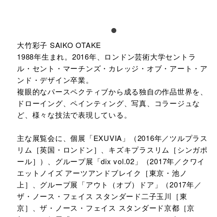
大竹彩子 SAIKO OTAKE
1988年生まれ。2016年、ロンドン芸術大学セントラ
ル・セント・マーチンズ・カレッジ・オブ・アート・ア
ンド・デザイン卒業。
複眼的なパースペクティブから成る独自の作品世界を、
ドローイング、ペインティング、写真、コラージュな
ど、様々な技法で表現している。
主な展覧会に、個展「EXUVIA」（2016年／ツルプラス
リム［英国・ロンドン］、キズキプラスリム［シンガポ
ール］）、グループ展「dix vol.02」（2017年／クワイ
エットノイズ アーツアンドブレイク［東京・池ノ
上］、グループ展「アウト（オブ）ドア」（2017年／
ザ・ノース・フェイス スタンダード二子玉川［東
京］、ザ・ノース・フェイス スタンダード京都［京