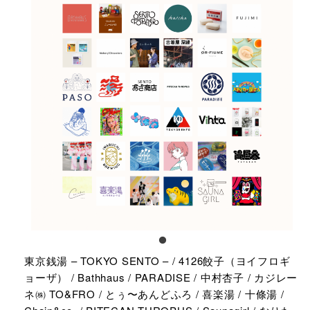
東京銭湯 – TOKYO SENTO – / 4126餃子（ヨイフロギ
ョーザ） / Bathhaus / PARADISE / 中村杏子 / カジレー
ネ㈱ TO&FRO / とぅ〜あんどふろ / 喜楽湯 / 十條湯 /