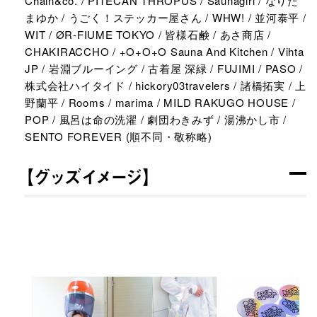
Chain&co. / PITECAN THROPUS / Saunagirl / なりた
まゆか / うごく！ステッカー屋さん / WHW! / 並河泰平 /
WIT / ØR-FIUME TOKYO / 皆様石鹸 / あさ商店 /
CHAKIRACCHO / +O+O+O Sauna And Kitchen / Vihta
JP / 岩淵ブルーイング / 古着屋 深緑 / FUJIMI / PASO /
株式会社ハイタイド / hickory03travelers / 諸橋拓実 / 上
野蘭平 / Rooms / marima / MILD RAKUGO HOUSE /
POP / 風呂は命の洗濯 / 劇団わきみず / 湯沸かし市 /
SENTO FOREVER (順不同・敬称略)​
【グッズイメージ】​