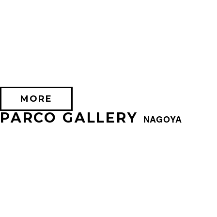
2026/07/24 (金) － 2026/08/17 (月)
EXHIBITION OF SILENT HILL 2
PARCO FACTORY(IKEBUKURO)
MORE
PARCO GALLERY
NAGOYA