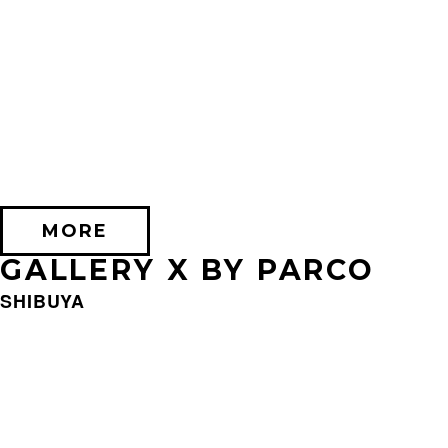
2026/09/11 (金) － 2026/09/28 (月)
不思議なセロル展 created by 髙橋海人
PARCO MUSEUM TOKYO
MORE
GALLERY X BY PARCO
SHIBUYA