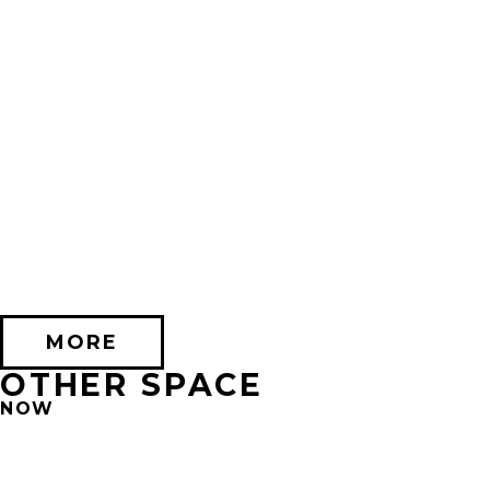
2026/10/17 (土) － 2026/11/08 (日)
不思議なセロル展 created by 髙橋海人 in 心斎橋
PARCO HALL(SHINSAIBASHI)
MORE
OTHER SPACE
NOW