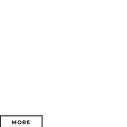
2026/11/20 (金) － 2026/12/06 (日)
不思議なセロル展 created by 髙橋海人 in 名古屋
PARCO GALLERY(NAGOYA)
MORE