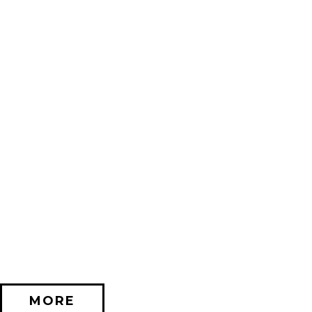
2026/11/20 (金) － 2026/12/06 (日)
不思議なセロル展 created by 髙橋海人 in 名古屋
PARCO GALLERY(NAGOYA)
MORE