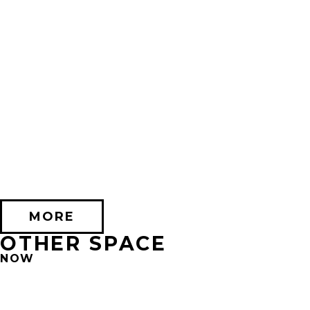
2026/10/17 (土) － 2026/11/08 (日)
不思議なセロル展 created by 髙橋海人 in 心斎橋
PARCO HALL(SHINSAIBASHI)
MORE
OTHER SPACE
NOW