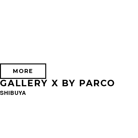
2026/09/11 (金) － 2026/09/28 (月)
不思議なセロル展 created by 髙橋海人
PARCO MUSEUM TOKYO
MORE
GALLERY X BY PARCO
SHIBUYA