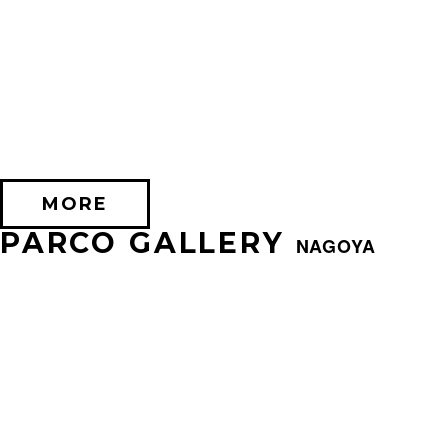
2026/07/24 (金) － 2026/08/17 (月)
EXHIBITION OF SILENT HILL 2
PARCO FACTORY(IKEBUKURO)
MORE
PARCO GALLERY
NAGOYA