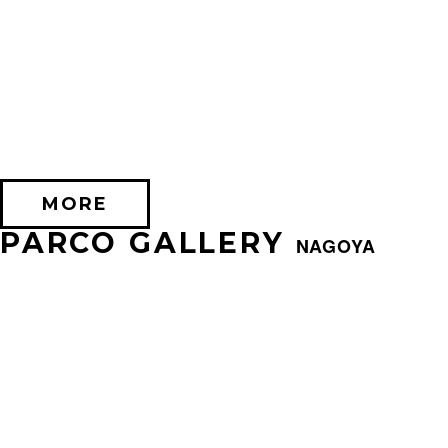
2026/07/24 (金) － 2026/08/17 (月)
EXHIBITION OF SILENT HILL 2
PARCO FACTORY(IKEBUKURO)
MORE
PARCO GALLERY
NAGOYA