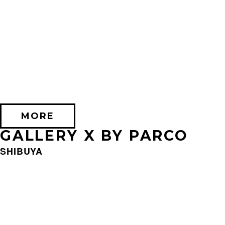
2026/09/11 (金) － 2026/09/28 (月)
不思議なセロル展 created by 髙橋海人
PARCO MUSEUM TOKYO
MORE
GALLERY X BY PARCO
SHIBUYA