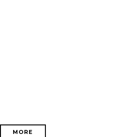
2026/11/20 (金) － 2026/12/06 (日)
不思議なセロル展 created by 髙橋海人 in 名古屋
PARCO GALLERY(NAGOYA)
MORE