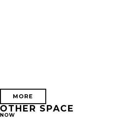
2026/10/17 (土) － 2026/11/08 (日)
不思議なセロル展 created by 髙橋海人 in 心斎橋
PARCO HALL(SHINSAIBASHI)
MORE
OTHER SPACE
NOW