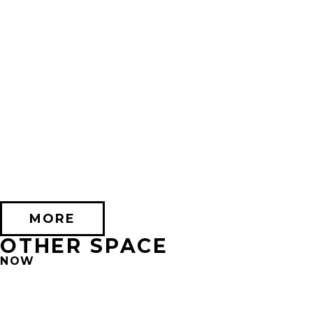
2026/10/17 (土) － 2026/11/08 (日)
不思議なセロル展 created by 髙橋海人 in 心斎橋
PARCO HALL(SHINSAIBASHI)
MORE
OTHER SPACE
NOW