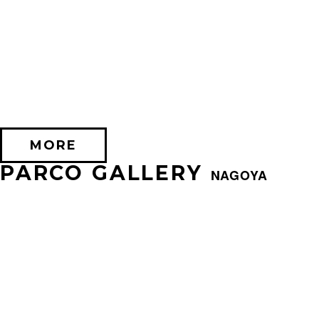
2026/07/24 (金) － 2026/08/17 (月)
EXHIBITION OF SILENT HILL 2
PARCO FACTORY(IKEBUKURO)
MORE
PARCO GALLERY
NAGOYA