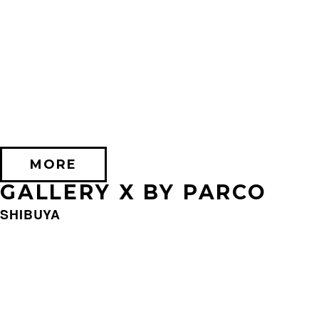
2026/09/11 (金) － 2026/09/28 (月)
不思議なセロル展 created by 髙橋海人
PARCO MUSEUM TOKYO
MORE
GALLERY X BY PARCO
SHIBUYA