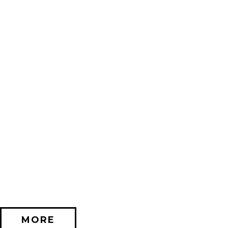
2026/11/20 (金) － 2026/12/06 (日)
不思議なセロル展 created by 髙橋海人 in 名古屋
PARCO GALLERY(NAGOYA)
MORE